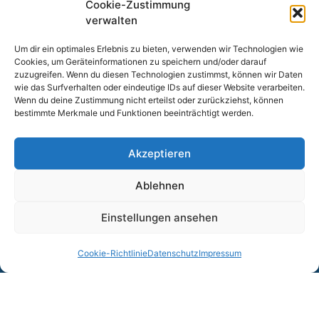
Cookie-Zustimmung
verwalten
Um dir ein optimales Erlebnis zu bieten, verwenden wir Technologien wie
Cookies, um Geräteinformationen zu speichern und/oder darauf
Kontakt
zuzugreifen. Wenn du diesen Technologien zustimmst, können wir Daten
wie das Surfverhalten oder eindeutige IDs auf dieser Website verarbeiten.
Wenn du deine Zustimmung nicht erteilst oder zurückziehst, können
Telefon: +49 (0) 8531 / 31 71 41
bestimmte Merkmale und Funktionen beeinträchtigt werden.
Telefax: +49 (0) 8531 / 31 71 42
E-Mail:
kanzlei@bergmann-steuerberatung.de
Akzeptieren
Ablehnen
Links
Einstellungen ansehen
Impressum
Datenschutzerklärung
Cookie-Richtlinie
Datenschutz
Impressum
Cookie-Richtlinie (EU)