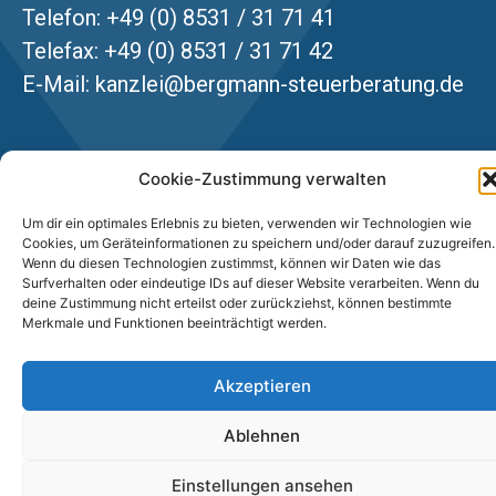
Telefon: +49 (0) 8531 / 31 71 41
Telefax: +49 (0) 8531 / 31 71 42
E-Mail:
kanzlei@bergmann-steuerberatung.de
Links
Cookie-Zustimmung verwalten
Impressum
Um dir ein optimales Erlebnis zu bieten, verwenden wir Technologien wie
Datenschutzerklärung
Cookies, um Geräteinformationen zu speichern und/oder darauf zuzugreifen.
Wenn du diesen Technologien zustimmst, können wir Daten wie das
Cookie-Richtlinie (EU)
Surfverhalten oder eindeutige IDs auf dieser Website verarbeiten. Wenn du
deine Zustimmung nicht erteilst oder zurückziehst, können bestimmte
Merkmale und Funktionen beeinträchtigt werden.
Copyright © 2026 Steuerberater Ulf Bergmann
Akzeptieren
Ablehnen
Einstellungen ansehen